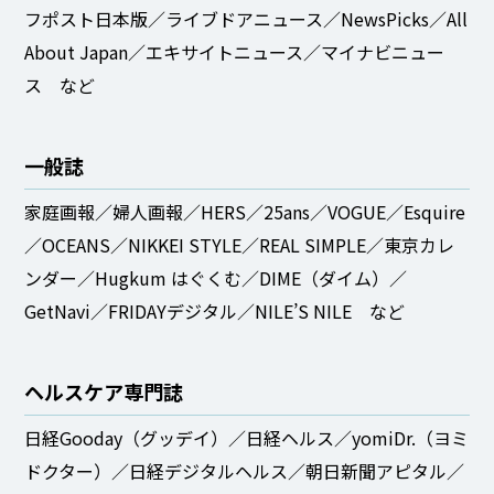
フポスト日本版／ライブドアニュース／NewsPicks／All
About Japan／エキサイトニュース／マイナビニュー
ス など​
一般誌​
家庭画報／婦人画報／HERS／25ans／VOGUE／Esquire
／OCEANS／NIKKEI STYLE／REAL SIMPLE／東京カレ
ンダー／Hugkum はぐくむ／DIME（ダイム）／
GetNavi／FRIDAYデジタル／NILE’S NILE など
ヘルスケア専門誌​
日経Gooday（グッデイ）／日経ヘルス／yomiDr.（ヨミ
ドクター）／日経デジタルヘルス／朝日新聞アピタル／