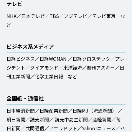
テレビ​
NHK／日本テレビ／TBS／フジテレビ／テレビ東京 な
ど
ビジネス系メディア​
日経ビジネス／日経WOMAN ／日経クロステック／プレ
ジデント／ダイアモンド／東洋経済／週刊アスキー／日
刊工業新聞／化学工業日報 など​
全国紙・通信社​
日本経済新聞／日経産業新聞／日経MJ（流通新聞） ／
朝日新聞／読売新聞／ 読売中高生新聞／産経新聞／毎
日新聞／共同通信／アエラドット／Yahoo!ニュース／ハ